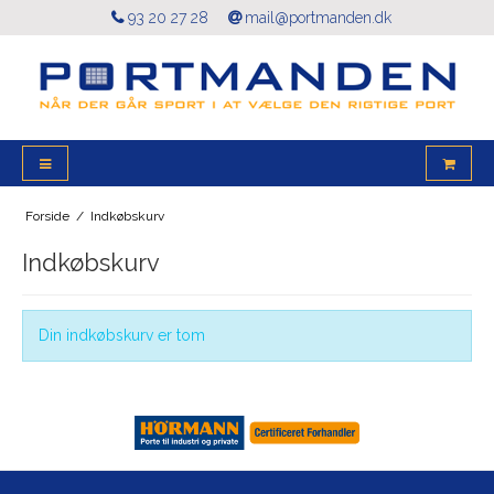
93 20 27 28
mail@portmanden.dk
Forside
/
Indkøbskurv
Indkøbskurv
Din indkøbskurv er tom