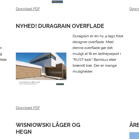
Down
Download PDF
NYHED! DURAGRAIN OVERFLADE
Duragrain er en ny 4-lags folie
designer overflade. Med
om
denne overflade gør det
og
muligt at få en ledhejseport i
Hele
"RUST-look" Bambus eller
brændt træ. Der er mange
muligheder.
Download PDF
WISNIOWSKI LÅGER OG
ÅR
HEGN