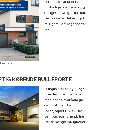
port 2026. I år er der 2
forskellige overflader og 3
designs at vælge i mellem.
Derudover er det nu også
muligt få Kampagneporten i
Sort.
load PDF
RTIG KØRENDE RULLEPORTE
Duragrain er en ny 4-lags
folie designer overflade.
Med denne overflade gør
det muligt at få en
ledhejseport i "RUST-look"
Bambus eller brændt træ.
Der er mange muligheder.