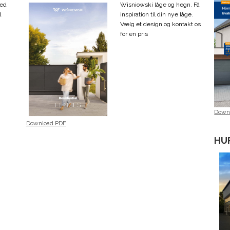
med
Wisniowski låge og hegn. Få
l
inspiration til din nye låge.
Vælg et design og kontakt os
for en pris
Down
Download PDF
HU