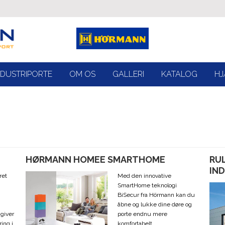
NDUSTRIPORTE
OM OS
GALLERI
KATALOG
HJ
HØRMANN HOMEE SMARTHOME
RUL
IN
ret
Med den innovative
SmartHome teknologi
BiSecur fra Hörmann kan du
åbne og lukke dine døre og
 giver
porte endnu mere
ing i
komfortabelt.