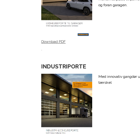
og foran garagen.
Download PDF
.
INDUSTRIPORTE
Med innovativ gangdør 
tærskel