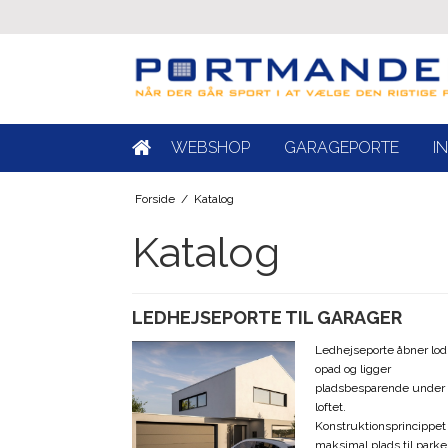
WEBSHOP
GARAGEPORTE
I
Forside
/
Katalog
Katalog
LEDHEJSEPORTE TIL GARAGER
Ledhejseporte åbner lod
opad og ligger
pladsbesparende under
loftet.
Konstruktionsprincippet
maksimal plads til parker