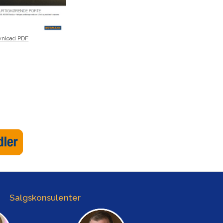
nload PDF
Salgskonsulenter