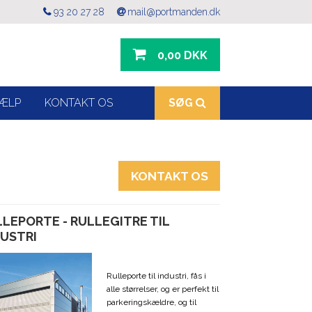
93 20 27 28
mail@portmanden.dk
0,00 DKK
ÆLP
KONTAKT OS
SØG
KONTAKT OS
LEPORTE - RULLEGITRE TIL
DUSTRI
Rulleporte til industri, fås i
alle størrelser, og er perfekt til
parkeringskældre, og til