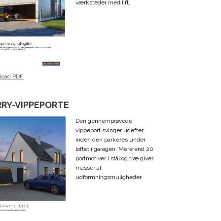
værksteder med lift.
load PDF
RRY-VIPPEPORTE
Den gennemprøvede
vippeport svinger udefter,
inden den parkeres under
loftet i garagen. Mere end 20
portmotiver i stål og træ giver
masser af
udformningsmuligheder.