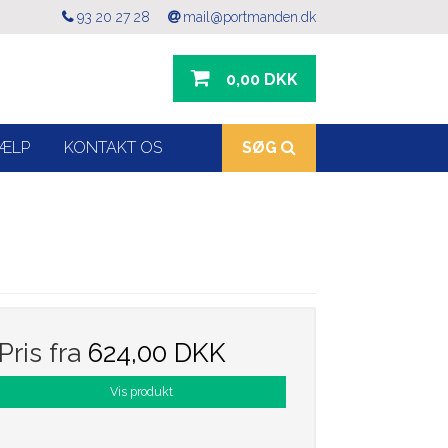
93 20 27 28
mail@portmanden.dk
0,00 DKK
ÆLP
KONTAKT OS
SØG
Pris fra
624,00 DKK
Vis produkt