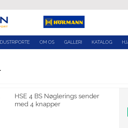
NDUSTRIPORTE
OM OS
GALLERI
KATALOG
HJ
r
HSE 4 BS Nøglerings sender
med 4 knapper