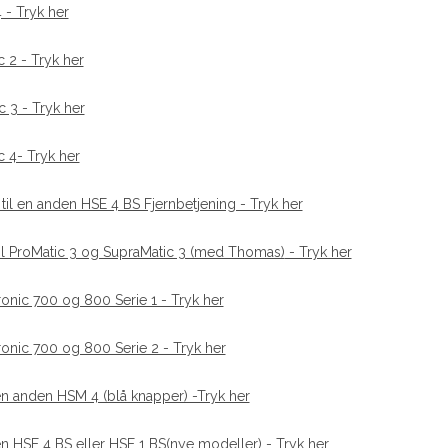
 - Tryk her
 2 - Tryk her
c 3 - Tryk her
c 4- Tryk her
 til en anden HSE 4 BS Fjernbetjening - Tryk her
 til ProMatic 3 og SupraMatic 3 (med Thomas)
- Tryk her
ronic 700 og 800 Serie 1 - Tryk her
ronic 700 og 800 Serie 2 - Tryk her
 en anden HSM 4 (blå knapper) -Tryk her
 en HSE 4 BS eller HSE 1 BS(nye modeller)
- Tryk her