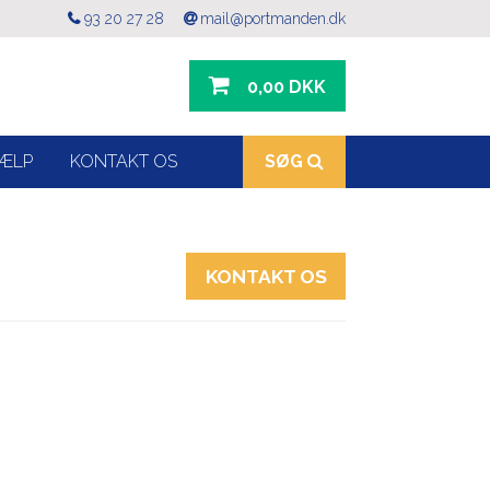
93 20 27 28
mail@portmanden.dk
0,00 DKK
ÆLP
KONTAKT OS
SØG
KONTAKT OS