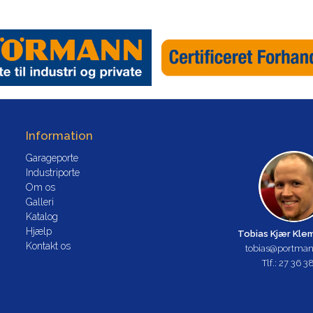
Information
Garageporte
Industriporte
Om os
Galleri
Katalog
Hjælp
Tobias Kjær Kl
Kontakt os
tobias@portman
Tlf.: 27 36 3