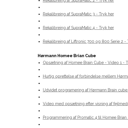
Rekalibreing af SupraMatic 2 - Tryk her
Rekalibreing af SupraMatic 3 - Tryk her
Rekalibreing af SupraMatic 4 - Tryk her
Rekalibreing af Liftronic 700 og 800 Serie 2 - 
Hørmann Homee Brian Cube
Opsætning af Homee Brain Cube - Video 1
- T
Hurtig oprettelse af forbindelse mellem Hør
Udvidet programering af Hørmann Brain cube
Video med opsætning efter visning af fejlme
Programmering af Promatic 4 til Homee Brian 