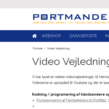
WEBSHOP
GARAGEPORTE
I
Forside
/
Video Vejledning
Video Vejlednin
Vi har lavet en række videovejledninger, til Hø
Videoerne er uploaded til Youtube og der er lavet 
Kodning / programering af håndsendere og
Programmering af Fjernbetjening til ProMatic 3