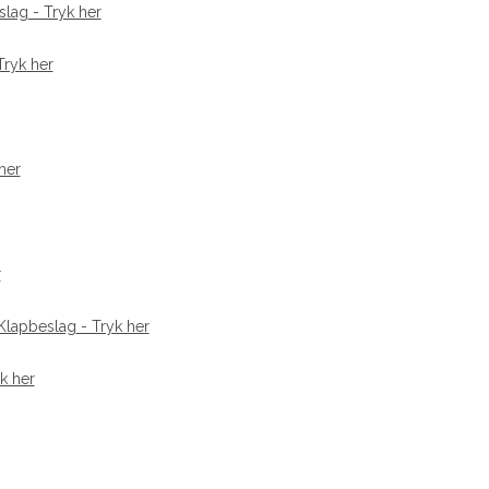
slag
- Tryk her
Tryk her
her
r
Klapbeslag
- Tryk her
k her