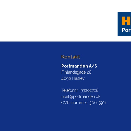
Kontakt
Portmanden A/S
Finlandsgade 28
4690 Haslev
Telefonnr.
:
93202728
mail@portmanden.dk
CVR-nummer
:
30615921