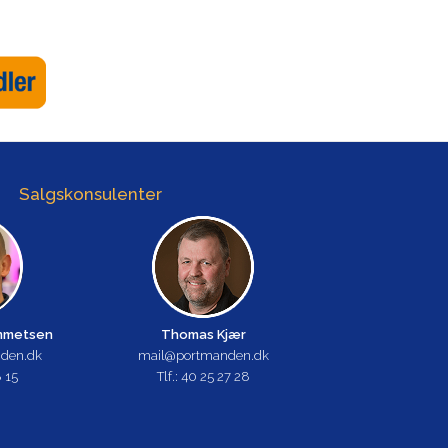
Salgskonsulenter
emmetsen
Thomas Kjær
den.dk
mail@portmanden.dk
8 15
Tlf.: 40 25 27 28