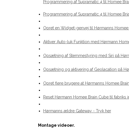
Programmering af Supramatic 4 til Homee Bra
Programmering af Supramatic 4 til Homee Bri
Opret en Widget-genvej til Hørmanns Homee
Aktiver Auto-luk Funktion med Hørmann Hom
Opsætning af Stemmestyring med Siri på Hø
Opsætning og aktivering af Geolacation på 
Opret flere brugere at Hørmanns Homee Brai
Reset Hørmann Homee Brain Cube til fabriks in
Hørmanns ældre Gateway
- Tryk her
Montage videoer.