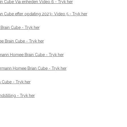
in Cube Via enheden Video 6 - Tryk her
an Cube efter opdating 2023- Video 5
- Tryk her
 Brain Cube
- Tryk her
ee Brain Cube
- Tryk her
rmann Homee Brain Cube
- Tryk her
Hørmann Homee Brian Cube
- Tryk her
n Cube
- Tryk her
dstilling
- Tryk her