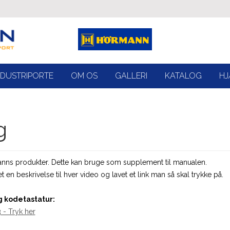
NDUSTRIPORTE
OM OS
GALLERI
KATALOG
HJ
g
rmanns produkter. Dette kan bruge som supplement til manualen.
en beskrivelse til hver video og lavet et link man så skal trykke på.
 kodetastatur:
 - Tryk her