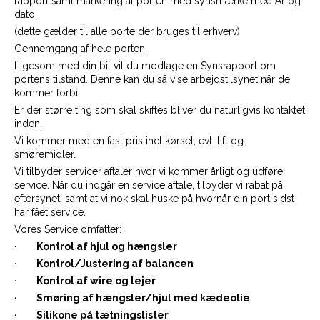
rapport samt markering af porten med synsmærke med År og
dato.
(dette gælder til alle porte der bruges til erhverv)
Gennemgang af hele porten.
Ligesom med din bil vil du modtage en Synsrapport om
portens tilstand. Denne kan du så vise arbejdstilsynet når de
kommer forbi.
Er der større ting som skal skiftes bliver du naturligvis kontaktet
inden.
Vi kommer med en fast pris incl kørsel, evt. lift og
smøremidler.
Vi tilbyder servicer aftaler hvor vi kommer årligt og udføre
service. Når du indgår en service aftale, tilbyder vi rabat på
eftersynet, samt at vi nok skal huske på hvornår din port sidst
har fået service.
Vores Service omfatter:
· Kontrol af hjul og hængsler
· Kontrol/Justering af balancen
· Kontrol af wire og lejer
· Smøring af hængsler/hjul med kædeolie
· Silikone på tætningslister