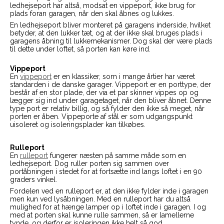
ledhejseport har altså, modsat en vippeport, ikke brug for
plads foran garagen, når den skal åbnes og lukkes.
En ledhejseport bliver monteret på garagens inderside, hvilket
betyder, at den lukker tæt, og at der ikke skal bruges plads i
garagens åbning til lukkemekanismer. Dog skal der være plads
til dette under loftet, så porten kan køre ind.
Vippeport
En
vippeport
er en klassiker, som i mange årtier har været
standarden i de danske garager. Vippeport er en porttype, der
består af en stor plade, der via et par skinner vippes op og
lægger sig ind under garagetaget, når den bliver åbnet. Denne
type port er relativ billig, og så fylder den ikke så meget, når
porten er åben. Vippeporte af stål er som udgangspunkt
uisoleret og isoleringsplader kan tilkøbes.
Rulleport
En
rulleport
fungerer næsten på samme måde som en
ledhejseport. Dog ruller porten sig sammen over
portåbningen i stedet for at fortsætte ind langs loftet i en 90
graders vinkel.
Fordelen ved en rulleport er, at den ikke fylder inde i garagen
men kun ved lysåbningen. Med en rulleport har du altså
mulighed for at hænge lamper op i loftet inde i garagen. I og
med at porten skal kunne rulle sammen, så er lamellerne
tynde, og derfor er isoleringen ikke helt så god.