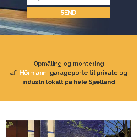
Opmåling og montering
af
Hörmann
garageporte til private og
industri lokalt på hele Sjælland