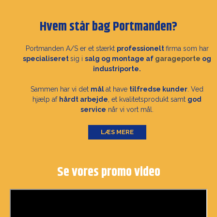
Hvem står bag Portmanden?
Portmanden A/S er et stærkt
professionelt
firma som har
specialiseret
sig i
salg og montage af
garageporte
og
industriporte.
Sammen har vi det
mål
at have
tilfredse kunder
. Ved
hjælp af
hårdt arbejde
, et kvalitetsprodukt samt
god
service
når vi vort mål.
LÆS MERE
Se vores promo video