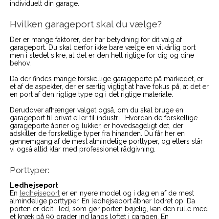
individuelt din garage.
Hvilken garageport skal du vælge?
Der er mange faktorer, der har betydning for dit valg af
garageport. Du skal derfor ikke bare vælge en vilkårlig port
men i stedet sikre, at det er den helt rigtige for dig og dine
behov.
Da der findes mange forskellige garageporte på markedet, er
et af de aspekter, der er særlig vigtigt at have fokus på, at det er
en port af den rigtige type og i det rigtige materiale.
Derudover afhænger valget også, om du skal bruge en
garageport til privat eller til industri. Hvordan de forskellige
garageporte åbner og lukker, er hovedsageligt det, der
adskiller de forskellige typer fra hinanden. Du får her en
gennemgang af de mest almindelige porttyper, og ellers står
vi også altid klar med professionel rådgivning.
Porttyper:
Ledhejseport
En
ledhejseport
er en nyere model og i dag en af de mest
almindelige porttyper. En ledhejseport åbner lodret op. Da
porten er delt i led, som gør porten bøjelig, kan den rulle med
et knæk på 90 grader ind langs loftet i garagen. En