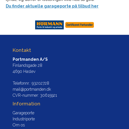
Du finder aktuelle garageporte på tilbud her
Kontakt
Portmanden A/S
Finlandsgade 28
4690 Haslev
Telefonnr.
:
93202728
mail@portmanden.dk
CVR-nummer
:
30615921
Information
Garageporte
Industriporte
Om os