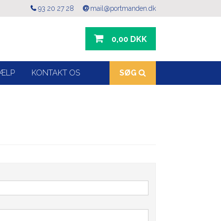
93 20 27 28
mail@portmanden.dk
0,00 DKK
ÆLP
KONTAKT OS
SØG