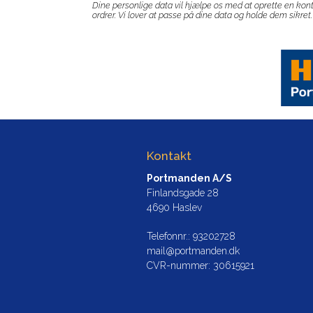
Dine personlige data vil hjælpe os med at oprette en kont
ordrer. Vi lover at passe på dine data og holde dem sikret.
Kontakt
Portmanden A/S
Finlandsgade 28
4690 Haslev
Telefonnr.
:
93202728
mail@portmanden.dk
CVR-nummer
:
30615921