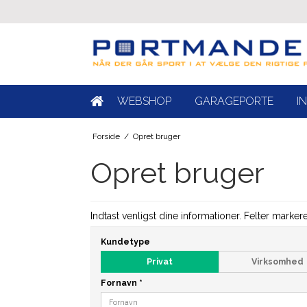
WEBSHOP
GARAGEPORTE
I
Forside
/
Opret bruger
Opret bruger
Indtast venligst dine informationer. Felter marker
Kundetype
Privat
Virksomhed
Fornavn
*