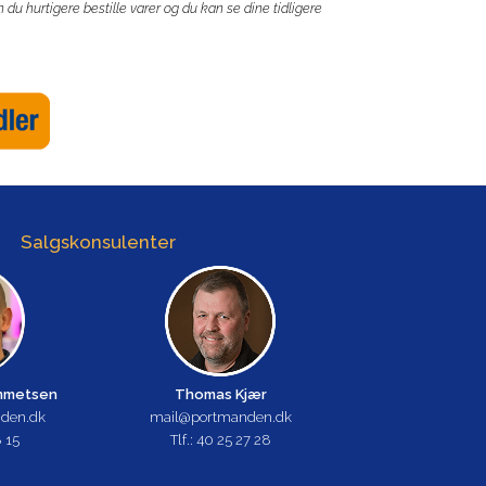
du hurtigere bestille varer og du kan se dine tidligere
Salgskonsulenter
emmetsen
Thomas Kjær
den.dk
mail@portmanden.dk
8 15
Tlf.: 40 25 27 28