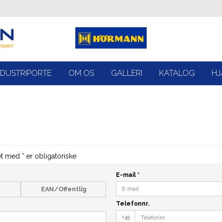
NDUSTRIPORTE
OM OS
GALLERI
KATALOG
HJ
et med * er obligatoriske
E-mail
*
EAN/Offentlig
Telefonnr.
+45