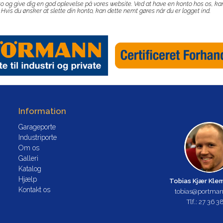
o og give dig en god oplevelse på vores website. Ved at have en konto hos os, kan 
 Hvis du ønsker at slette din konto, kan dette nemt gøres når du er logget ind.
Information
Garageporte
Industriporte
Om os
Galleri
Katalog
Hjælp
Tobias Kjær Kl
Kontakt os
tobias@portman
Tlf.: 27 36 3