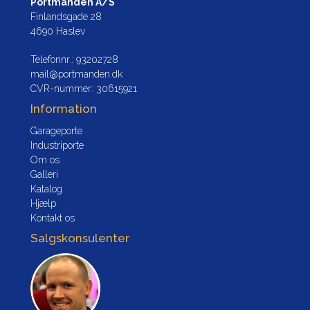
Portmanden A/S
Finlandsgade 28
4690 Haslev
Telefonnr.
:
93202728
mail@portmanden.dk
CVR-nummer
:
30615921
Information
Garageporte
Industriporte
Om os
Galleri
Katalog
Hjælp
Kontakt os
Salgskonsulenter