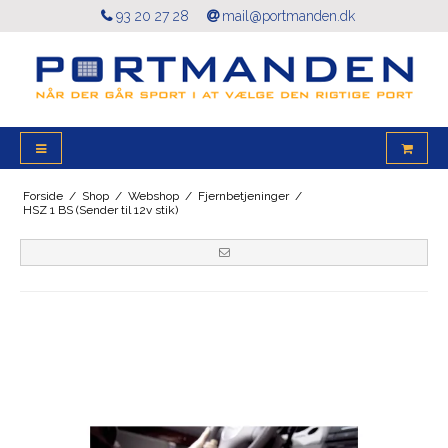
93 20 27 28
mail@portmanden.dk
Forside
/
Shop
/
Webshop
/
Fjernbetjeninger
/
HSZ 1 BS (Sender til 12v stik)