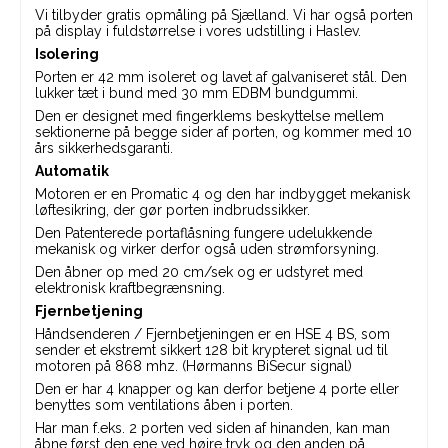
Vi tilbyder gratis opmåling på Sjælland. Vi har også porten
på display i fuldstørrelse i vores udstilling i Haslev.
Isolering
Porten er 42 mm isoleret og lavet af galvaniseret stål. Den
lukker tæt i bund med 30 mm EDBM bundgummi.
Den er designet med fingerklems beskyttelse mellem
sektionerne på begge sider af porten, og kommer med 10
års sikkerhedsgaranti.
Automatik
Motoren er en Promatic 4 og den har indbygget mekanisk
løftesikring, der gør porten indbrudssikker.
Den Patenterede portaflåsning fungere udelukkende
mekanisk og virker derfor også uden strømforsyning.
Den åbner op med 20 cm/sek og er udstyret med
elektronisk kraftbegrænsning.
Fjernbetjening
Håndsenderen / Fjernbetjeningen er en HSE 4 BS, som
sender et ekstremt sikkert 128 bit krypteret signal ud til
motoren på 868 mhz. (Hørmanns BiSecur signal)
Den er har 4 knapper og kan derfor betjene 4 porte eller
benyttes som ventilations åben i porten.
Har man f.eks. 2 porten ved siden af hinanden, kan man
åbne først den ene ved højre tryk og den anden på