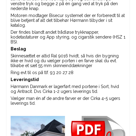
venstre tryk og begge 2 på én gang ved at tryk på den
nederste knap.
Motoren modtager Bisecur systemet der er forberedt til at
blive betjent af alt det tilbehør Hørmann tilbyder i sit
katalog.
Der findes blandt andet trådløse trykknapper,
kodetastaturer og App styring, og cigarstik sendere (HSZ 1
BS).
Beslag
Skinnesættet er altid Ral 9016 hvidt, så hvis din bygning
ikke er hvid og du vælger porten i en farve skal du evt.
tilkøbe et sæt 55 mm skinneinddækninger
Ring evt til os på tlf. 93 20 27 28
Leveringstid
Hørmann Danmark er lagerført med portene i Sort, hvid
og Antracit. Dvs Cirka 1-2 ugers leverings tid.
Vælger man én af de andre farver er der Cirka 4-5 ugers
leverings tid.