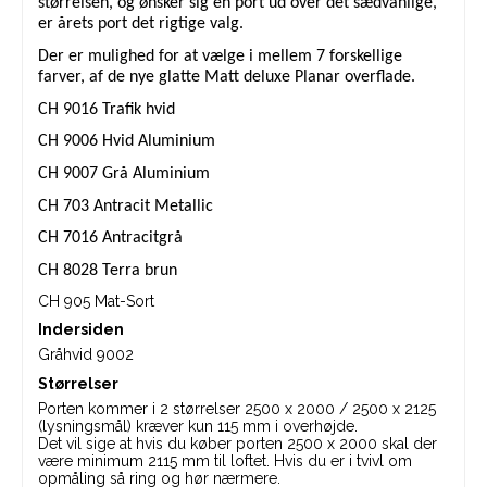
størrelsen, og ønsker sig en port ud over det sædvanlige,
er årets port det rigtige valg.
Der er mulighed for at vælge i mellem 7 forskellige
farver, af de nye glatte Matt deluxe Planar overflade.
CH 9016 Trafik hvid
CH 9006 Hvid Aluminium
CH 9007 Grå Aluminium
CH 703 Antracit Metallic
CH 7016 Antracitgrå
CH 8028 Terra brun
CH 905 Mat-Sort
Indersiden
Gråhvid 9002
Størrelser
Porten kommer i 2 størrelser 2500 x 2000 / 2500 x 2125
(lysningsmål) kræver kun 115 mm i overhøjde.
Det vil sige at hvis du køber porten 2500 x 2000 skal der
være minimum 2115 mm til loftet. Hvis du er i tvivl om
opmåling så ring og hør nærmere.