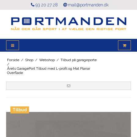
93 20 27 28
mail@portmanden.dk
Forside
/
Shop
/
Webshop
/
Tilbud på garageporte
/
Årets GaragePort Tilbud med L-profil og Mat Planar
Overflade
Tilbud