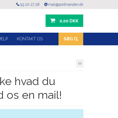
93 20 27 28
mail@portmanden.dk
0,00 DKK
ÆLP
KONTAKT OS
SØG
kke hvad du
d os en mail!