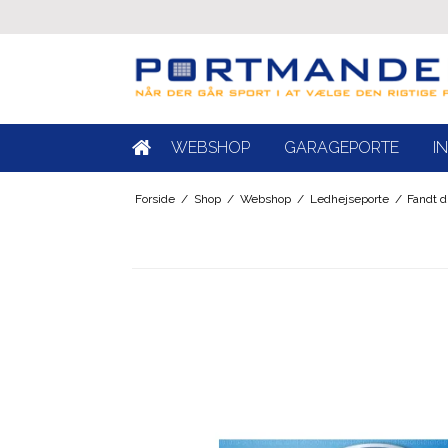
WEBSHOP
GARAGEPORTE
I
Forside
/
Shop
/
Webshop
/
Ledhejseporte
/
Fandt d