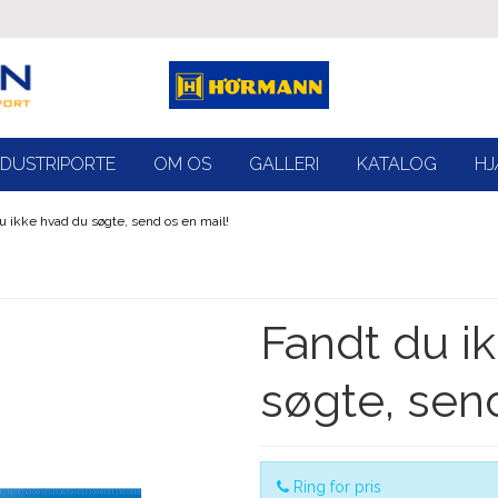
NDUSTRIPORTE
OM OS
GALLERI
KATALOG
HJ
u ikke hvad du søgte, send os en mail!
Fandt du i
søgte, sen
Ring for pris